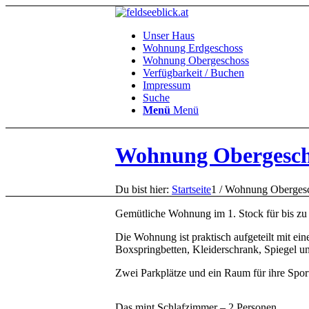
Unser Haus
Wohnung Erdgeschoss
Wohnung Obergeschoss
Verfügbarkeit / Buchen
Impressum
Suche
Menü
Menü
Wohnung Obergesch
Du bist hier:
Startseite
1
/
Wohnung Oberges
Gemütliche Wohnung im 1. Stock für bis zu
Die Wohnung ist praktisch aufgeteilt mit 
Boxspringbetten, Kleiderschrank, Spiegel un
Zwei Parkplätze und ein Raum für ihre Sport
Das mint Schlafzimmer – 2 Personen